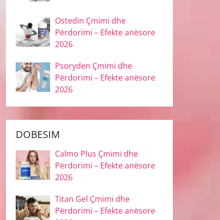
Ostedin Çmimi dhe
Përdorimi – Efekte anësore
2026
Psoryden Çmimi dhe
Përdorimi – Efekte anësore
2026
DOBESIM
Calmo Plus Çmimi dhe
Përdorimi – Efekte anësore
2026
Titan Gel Çmimi dhe
Përdorimi – Efekte anësore