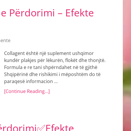
e Përdorimi – Efekte
ente
Collagent është një suplement ushqimor
kundër plakjes për lëkurën, flokët dhe thonjtë.
Formula e re tani shpërndahet në të gjithë
Shqipërinë dhe rishikimi i mëposhtëm do të
paraqesë informacion …
[Continue Reading...]
ërdorimi✅Efekte