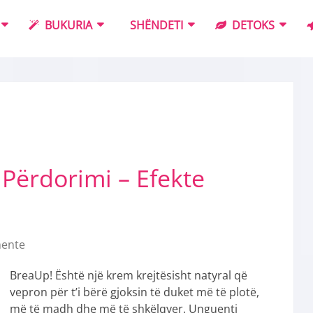
BUKURIA
SHËNDETI
DETOKS
Përdorimi – Efekte
ente
BreaUp! Është një krem krejtësisht natyral që
vepron për t’i bërë gjoksin të duket më të plotë,
më të madh dhe më të shkëlqyer. Unguenti