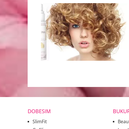
DOBESIM
BUKUR
SlimFit
Beau