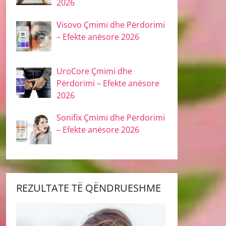
2026
Visovo Çmimi dhe Përdorimi
– Efekte anësore 2026
UroCore Çmimi dhe
Përdorimi – Efekte anësore
2026
Sonifix Çmimi dhe Përdorimi
– Efekte anësore 2026
REZULTATE TË QËNDRUESHME