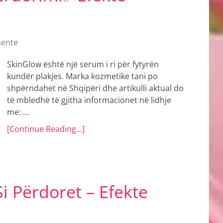
ente
SkinGlow është një serum i ri për fytyrën
kundër plakjes. Marka kozmetike tani po
shpërndahet në Shqipëri dhe artikulli aktual do
të mbledhë të gjitha informacionet në lidhje
me: …
[Continue Reading...]
i Përdoret – Efekte