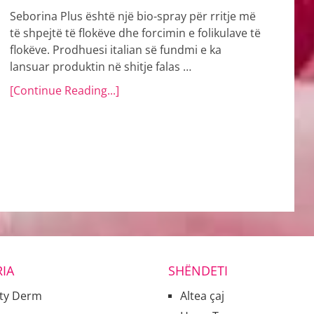
Seborina Plus është një bio-spray për rritje më
të shpejtë të flokëve dhe forcimin e folikulave të
flokëve. Prodhuesi italian së fundmi e ka
lansuar produktin në shitje falas …
[Continue Reading...]
IA
SHËNDETI
ty Derm
Altea çaj