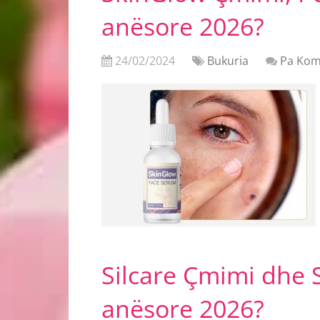
anësore 2026?
24/02/2024
Bukuria
Pa Kom
Silcare Çmimi dhe S
anësore 2026?