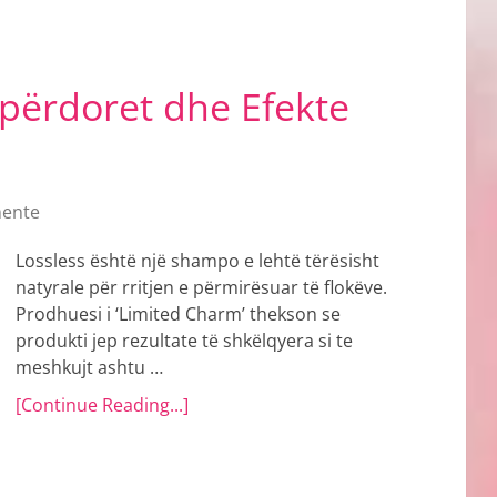
 përdoret dhe Efekte
ente
Lossless është një shampo e lehtë tërësisht
natyrale për rritjen e përmirësuar të flokëve.
Prodhuesi i ‘Limited Charm’ thekson se
produkti jep rezultate të shkëlqyera si te
meshkujt ashtu …
[Continue Reading...]