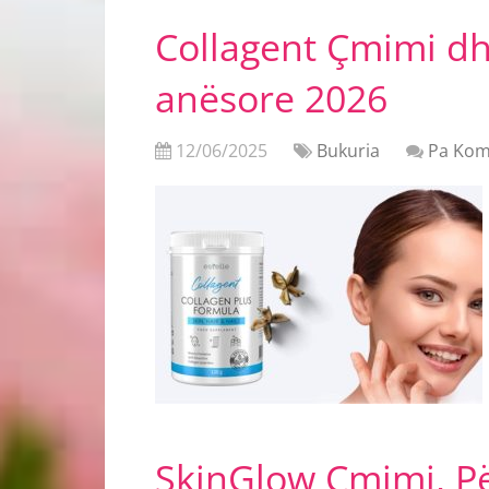
Collagent Çmimi dh
anësore 2026
12/06/2025
Bukuria
Pa Kom
SkinGlow Çmimi, P