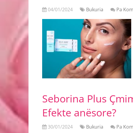
04/01/2024
Bukuria
Pa Kom
Seborina Plus Çmim
Efekte anësore?
30/01/2024
Bukuria
Pa Kom