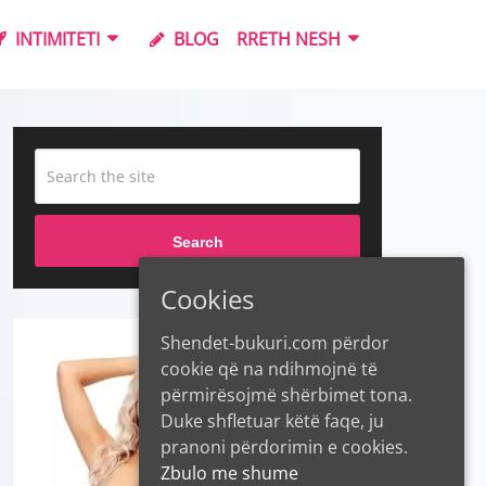
INTIMITETI
BLOG
RRETH NESH
Search
Cookies
Shendet-bukuri.com përdor
cookie që na ndihmojnë të
përmirësojmë shërbimet tona.
Duke shfletuar këtë faqe, ju
pranoni përdorimin e cookies.
Zbulo me shume