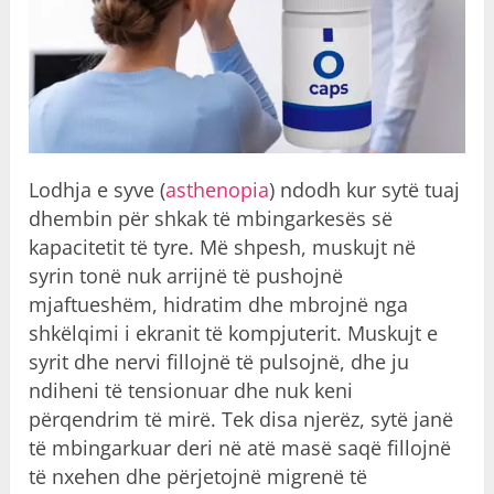
Lodhja e syve (
asthenopia
) ndodh kur sytë tuaj
dhembin për shkak të mbingarkesës së
kapacitetit të tyre. Më shpesh, muskujt në
syrin tonë nuk arrijnë të pushojnë
mjaftueshëm, hidratim dhe mbrojnë nga
shkëlqimi i ekranit të kompjuterit. Muskujt e
syrit dhe nervi fillojnë të pulsojnë, dhe ju
ndiheni të tensionuar dhe nuk keni
përqendrim të mirë. Tek disa njerëz, sytë janë
të mbingarkuar deri në atë masë saqë fillojnë
të nxehen dhe përjetojnë migrenë të