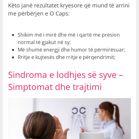
Këto janë rezultatet kryesore që mund të arrini
me përbërjen e O Caps:
Shikim më i mirë dhe më i qartë me presion
normal të gjakut në sy;
Më shumë energji dhe humor të përmirësuar;
Rritje e kujtesës dhe rritje e përqendrimit;
Sindroma e lodhjes së syve –
Simptomat dhe trajtimi