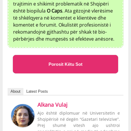
trajtimin e shikimit problematik në Shqipëri
është biopilula
O Caps
. Ata gëzojnë vlerësime
të shkëlqyera në komentet e klientëve dhe
komentet e forumit. Okulistët profesionistë i
rekomandojnë gjithashtu për shkak të bio-
përbërjes dhe mungesës së efekteve anësore.
Porosit Këtu Sot
About
Latest Posts
Alkana Vulaj
Ajo është diplomuar në Universitetin e
Shqipërisë në degën “Gazetari televizive”.
Prej shumë vitesh ajo ushtroi