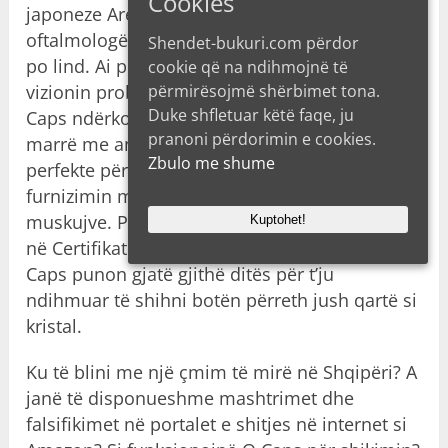
Cookies
japoneze Areta Tanaka. Ai është një nga
oftalmologët më të mirë në Tokën e Diellit që
Shendet-bukuri.com përdor
po lind. Ai personalisht ka vite që lufton me
cookie që na ndihmojnë të
përmirësojmë shërbimet tona.
vizionin problematik. Ai doli me formulën O
Duke shfletuar këtë faqe, ju
Caps ndërkohë që zgjidhte barishte për t’u
pranoni përdorimin e cookies.
marrë me ankesat e tij. Kapsule është zgjidhja
Zbulo me shume
perfekte për njerëzit që duan të përmirësojnë
furnizimin me gjak të nervit optik dhe
muskujve. Produkti ka 95% efikasitet siç thuhet
Kuptohet!
në Certifikatën e tij të Cilësisë. Ilaç per syrin O
Caps punon gjatë gjithë ditës për t’ju
ndihmuar të shihni botën përreth jush qartë si
kristal.
Ku të blini me një çmim të mirë në Shqipëri? A
janë të disponueshme mashtrimet dhe
falsifikimet në portalet e shitjes në internet si