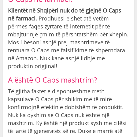
Klientët në Shqipëri nuk do të gjejnë O Caps
në farmaci.
Prodhuesi e shet atë vetëm
përmes faqes zyrtare të internetit për të
mbajtur një çmim të përshtatshëm për xhepin.
Mos i besoni asnjë prej mashtrimeve të
tentuara O Caps me falsifikime të shpërndara
në Amazon. Nuk kanë asnjë lidhje me
produktin origjinal!
A është O Caps mashtrim?
Të gjitha faktet e disponueshme rreth
kapsulave O Caps për shikim më të mirë
konfirmojnë efektin e dobishëm të produktit.
Nuk ka dyshim se O Caps nuk është një
mashtrim. Ky është një produkt sysh me cilësi
të lartë të gjeneratës së re. Duke e marrë atë