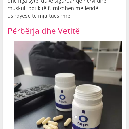
dhe nga sytë, duke siguruar që nervi dhe
muskuli optik të furnizohen me lëndë
ushqyese të mjaftueshme.
Përbërja dhe Vetitë