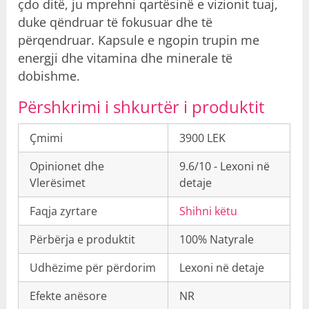
çdo ditë, ju mprehni qartësinë e vizionit tuaj,
duke qëndruar të fokusuar dhe të
përqendruar. Kapsule e ngopin trupin me
energji dhe vitamina dhe minerale të
dobishme.
Përshkrimi i shkurtër i produktit
Çmimi
3900 LEK
Opinionet dhe
9.6/10 - Lexoni në
Vlerësimet
detaje
Faqja zyrtare
Shihni këtu
Përbërja e produktit
100% Natyrale
Udhëzime për përdorim
Lexoni në detaje
Efekte anësore
NR