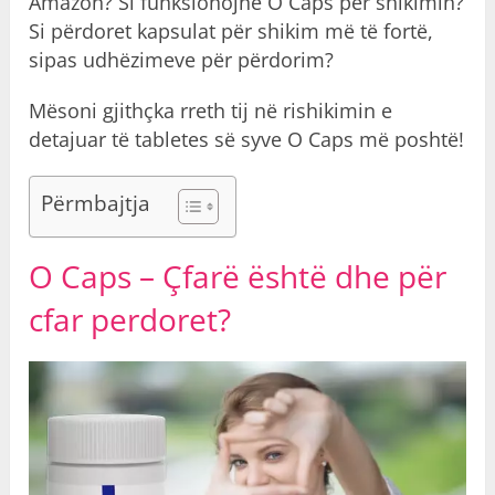
Amazon? Si funksionojnë O Caps për shikimin?
Si përdoret kapsulat për shikim më të fortë,
sipas udhëzimeve për përdorim?
Mësoni gjithçka rreth tij në rishikimin e
detajuar të tabletes së syve O Caps më poshtë!
Përmbajtja
O Caps – Çfarë është dhe
për
cfar perdoret
?