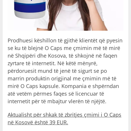
Prodhuesi këshillon të gjithë klientët që pyesin
se ku të blejnë O Caps me çmimin më të mirë
në Shqipëri dhe Kosova, të shkojnë në faqen
zyrtare të internetit. Në këtë mënyrë,
përdoruesit mund të jenë të sigurt se po
marrin produktin origjinal me çmimin më të
mirë O Caps kapsule. Kompania e shpërndan
atë vetëm përmes faqes së licencuar të
internetit për të mbajtur vlerën të njëjtë.
Aktualisht për shkak të zbritjes çmimi i O Caps
në Kosovë është 39 EUR.