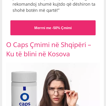
rekomandoj shumë kujtdo që dëshiron ta
shohë botën më qartë!”
Merrni me -50% Çmimi
O Caps Çmimi në Shqipëri –
Ku të blini në Kosova