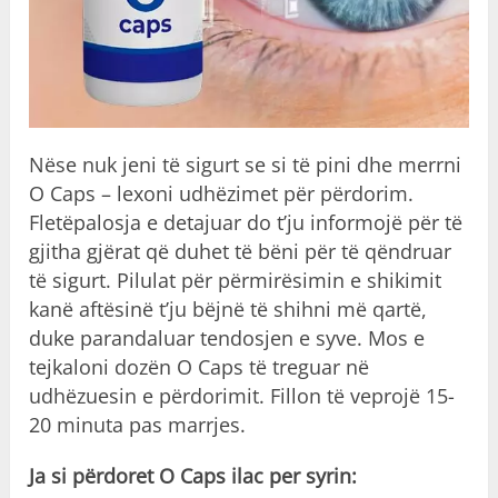
Nëse nuk jeni të sigurt se si të pini dhe merrni
O Caps – lexoni udhëzimet për përdorim.
Fletëpalosja e detajuar do t’ju informojë për të
gjitha gjërat që duhet të bëni për të qëndruar
të sigurt. Pilulat për përmirësimin e shikimit
kanë aftësinë t’ju bëjnë të shihni më qartë,
duke parandaluar tendosjen e syve. Mos e
tejkaloni dozën O Caps të treguar në
udhëzuesin e përdorimit. Fillon të veprojë 15-
20 minuta pas marrjes.
Ja si përdoret O Caps ilac per syrin: