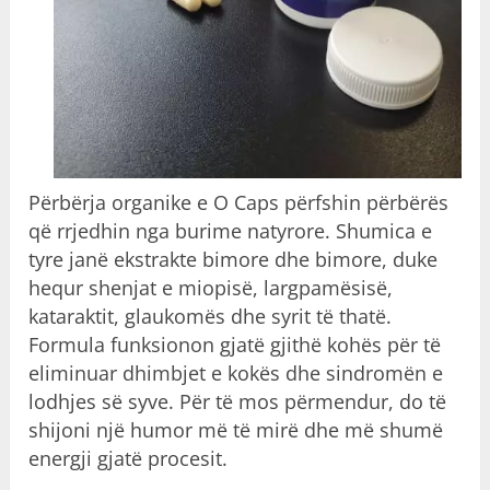
Përbërja organike e O Caps përfshin përbërës
që rrjedhin nga burime natyrore. Shumica e
tyre janë ekstrakte bimore dhe bimore, duke
hequr shenjat e miopisë, largpamësisë,
kataraktit, glaukomës dhe syrit të thatë.
Formula funksionon gjatë gjithë kohës për të
eliminuar dhimbjet e kokës dhe sindromën e
lodhjes së syve. Për të mos përmendur, do të
shijoni një humor më të mirë dhe më shumë
energji gjatë procesit.