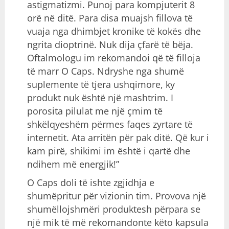
astigmatizmi. Punoj para kompjuterit 8
orë në ditë. Para disa muajsh fillova të
vuaja nga dhimbjet kronike të kokës dhe
ngrita dioptrinë. Nuk dija çfarë të bëja.
Oftalmologu im rekomandoi që të filloja
të marr O Caps. Ndryshe nga shumë
suplemente të tjera ushqimore, ky
produkt nuk është një mashtrim. I
porosita pilulat me një çmim të
shkëlqyeshëm përmes faqes zyrtare të
internetit. Ata arritën për pak ditë. Që kur i
kam pirë, shikimi im është i qartë dhe
ndihem më energjik!”
O Caps doli të ishte zgjidhja e
shumëpritur për vizionin tim. Provova një
shumëllojshmëri produktesh përpara se
një mik të më rekomandonte këto kapsula