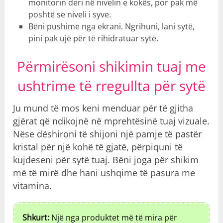
monitorin deri në nivelin e kokës, por pak më
poshtë se niveli i syve.
Bëni pushime nga ekrani. Ngrihuni, lani sytë,
pini pak ujë për të rihidratuar sytë.
Përmirësoni shikimin tuaj me
ushtrime të rregullta për sytë
Ju mund të mos keni menduar për të gjitha
gjërat që ndikojnë në mprehtësinë tuaj vizuale.
Nëse dëshironi të shijoni një pamje të pastër
kristal për një kohë të gjatë, përpiquni të
kujdeseni për sytë tuaj. Bëni joga për shikim
më të mirë dhe hani ushqime të pasura me
vitamina.
Shkurt:
Një nga produktet më të mira për