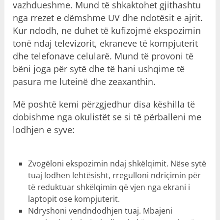
vazhdueshme. Mund të shkaktohet gjithashtu
nga rrezet e dëmshme UV dhe ndotësit e ajrit.
Kur ndodh, ne duhet të kufizojmë ekspozimin
tonë ndaj televizorit, ekraneve të kompjuterit
dhe telefonave celularë. Mund të provoni të
bëni joga për sytë dhe të hani ushqime të
pasura me luteinë dhe zeaxanthin.
Më poshtë kemi përzgjedhur disa këshilla të
dobishme nga okulistët se si të përballeni me
lodhjen e syve:
Zvogëloni ekspozimin ndaj shkëlqimit. Nëse sytë
tuaj lodhen lehtësisht, rregulloni ndriçimin për
të reduktuar shkëlqimin që vjen nga ekrani i
laptopit ose kompjuterit.
Ndryshoni vendndodhjen tuaj. Mbajeni