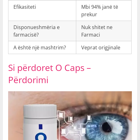
Efikasiteti
Mbi 94% janë të
prekur
Disponueshmëria e
Nuk shitet ne
farmacisë?
Farmaci
A është një mashtrim?
Veprat origjinale
Si përdorеt O Caps –
Përdorimi