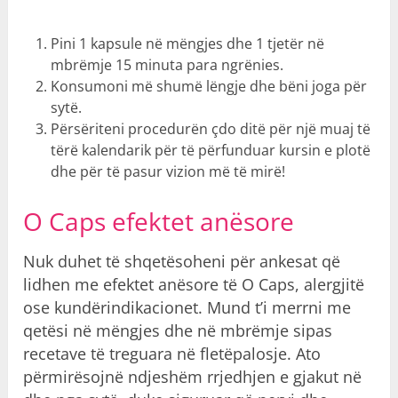
Pini 1 kapsule në mëngjes dhe 1 tjetër në
mbrëmje 15 minuta para ngrënies.
Konsumoni më shumë lëngje dhe bëni joga për
sytë.
Përsëriteni procedurën çdo ditë për një muaj të
tërë kalendarik për të përfunduar kursin e plotë
dhe për të pasur vizion më të mirë!
O Caps efektet anësore
Nuk duhet të shqetësoheni për ankesat që
lidhen me efektet anësore të O Caps, alergjitë
ose kundërindikacionet. Mund t’i merrni me
qetësi në mëngjes dhe në mbrëmje sipas
recetave të treguara në fletëpalosje. Ato
përmirësojnë ndjeshëm rrjedhjen e gjakut në