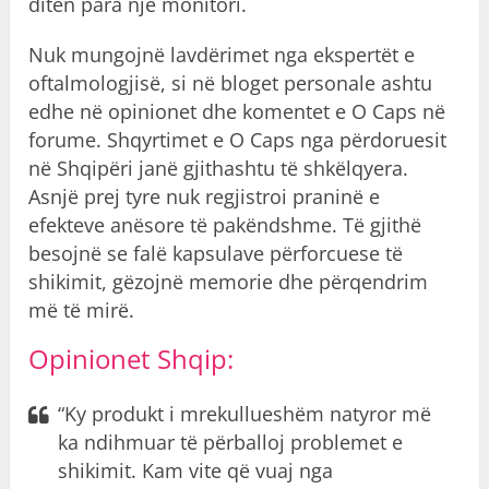
ditën para një monitori.
Nuk mungojnë lavdërimet nga ekspertët e
oftalmologjisë, si në bloget personale ashtu
edhe në opinionet dhe komentet e O Caps në
forume. Shqyrtimet e O Caps nga përdoruesit
në Shqipëri janë gjithashtu të shkëlqyera.
Asnjë prej tyre nuk regjistroi praninë e
efekteve anësore të pakëndshme. Të gjithë
besojnë se falë kapsulave përforcuese të
shikimit, gëzojnë memorie dhe përqendrim
më të mirë.
Opinionet Shqip:
“Ky produkt i mrekullueshëm natyror më
ka ndihmuar të përballoj problemet e
shikimit. Kam vite që vuaj nga