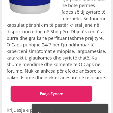
në botë përmes
faqes së tij zyrtare të
internetit. Së fundmi
kapsulat për shikim të pastër kristal janë në
dispozicion edhe në Shqipëri. Dhjetëra mijëra
burra dhe gra kanë përfituar tashmë prej tyre.
O Caps punojnë 24/7 për t’ju ndihmuar të
kapërceni simptomat e miopisë, largpamësisë,
kataraktit, glaukomës dhe syrit të thatë. Ka
shumë mendime dhe komente të O Caps në
forume. Nuk ka ankesa për efekte anësore të
pakëndshme dhe efektet anesore në rishikime.
Faqja Zyrtare
Krijuesja e pilulave për sy është profesorja