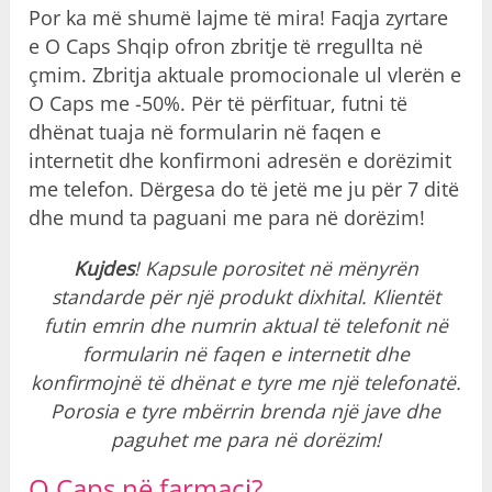
Por ka më shumë lajme të mira! Faqja zyrtare
e O Caps Shqip ofron zbritje të rregullta në
çmim. Zbritja aktuale promocionale ul vlerën e
O Caps me -50%. Për të përfituar, futni të
dhënat tuaja në formularin në faqen e
internetit dhe konfirmoni adresën e dorëzimit
me telefon. Dërgesa do të jetë me ju për 7 ditë
dhe mund ta paguani me para në dorëzim!
Kujdes
! Kapsule porositet në mënyrën
standarde për një produkt dixhital. Klientët
futin emrin dhe numrin aktual të telefonit në
formularin në faqen e internetit dhe
konfirmojnë të dhënat e tyre me një telefonatë.
Porosia e tyre mbërrin brenda një jave dhe
paguhet me para në dorëzim!
O Caps në farmaci?