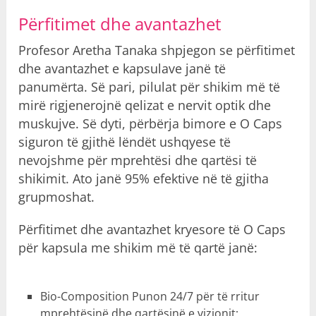
Përfitimet dhe avantazhet
Profesor Aretha Tanaka shpjegon se përfitimet
dhe avantazhet e kapsulave janë të
panumërta. Së pari, pilulat për shikim më të
mirë rigjenerojnë qelizat e nervit optik dhe
muskujve. Së dyti, përbërja bimore e O Caps
siguron të gjithë lëndët ushqyese të
nevojshme për mprehtësi dhe qartësi të
shikimit. Ato janë 95% efektive në të gjitha
grupmoshat.
Përfitimet dhe avantazhet kryesore të O Caps
për kapsula me shikim më të qartë janë:
Bio-Composition Punon 24/7 për të rritur
mprehtësinë dhe qartësinë e vizionit;