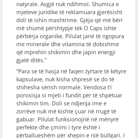
natyrale. Asgjë nuk ndihmoi. Shumica e
mjeteve juridike të reklamuara gjerësisht
doli të ishin mashtrime. Gjëja që më bëri
më shumë përshtypje tek O Caps ishte
përbërja organike. Pilulat janë të ngopura
me minerale dhe vitamina të dobishme
që mprehin shikimin dhe japin energji
gjatë ditës.”
“Para se të hasja në faqen zyrtare të këtyre
kapsulave, nuk kisha shpresë se do të
shihesha sërish normale. Vendosa t’i
porosisja si mjeti i fundit për të shpëtuar
shikimin tim. Doli se ndjenja ime e
zorrëve nuk më kishte çuar në rrugë të
gabuar. Pilulat funksionojnë në mënyrë
perfekte dhe çmimi i tyre është i
përballueshëm për xhepin e një bullgari. I