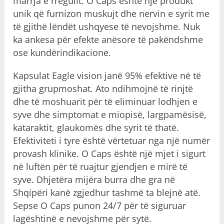
marrja e rregullt. O Caps është një produkt
unik që furnizon muskujt dhe nervin e syrit me
të gjithë lëndët ushqyese të nevojshme. Nuk
ka ankesa për efekte anësore të pakëndshme
ose kundërindikacione.
Kapsulat Eagle vision janë 95% efektive në të
gjitha grupmoshat. Ato ndihmojnë të rinjtë
dhe të moshuarit për të eliminuar lodhjen e
syve dhe simptomat e miopisë, largpamësisë,
kataraktit, glaukomës dhe syrit të thatë.
Efektiviteti i tyre është vërtetuar nga një numër
provash klinike. O Caps është një mjet i sigurt
në luftën për të ruajtur gjendjen e mirë të
syve. Dhjetëra mijëra burra dhe gra në
Shqipëri kanë zgjedhur tashmë ta blejnë atë.
Sepse O Caps punon 24/7 për të siguruar
lagështinë e nevojshme për sytë.