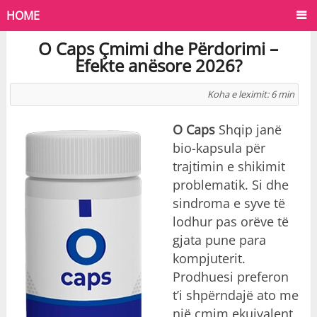
HOME
O Caps Çmimi dhe Përdorimi –
Efekte anësore 2026?
Koha e leximit:
6
min
O Caps
Shqip janë
bio-kapsula për
trajtimin e shikimit
problematik. Si dhe
sindroma e syve të
lodhur pas orëve të
gjata pune para
kompjuterit.
Prodhuesi preferon
t’i shpërndajë ato me
një çmim ekuivalent