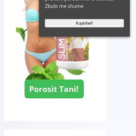
Zbulo me shume
Kuptohet!