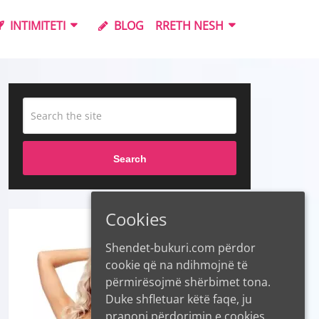
INTIMITETI
BLOG
RRETH NESH
Search
Cookies
Shendet-bukuri.com përdor
cookie që na ndihmojnë të
përmirësojmë shërbimet tona.
Duke shfletuar këtë faqe, ju
pranoni përdorimin e cookies.