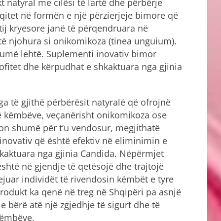
natyral me cilësi të lartë dhe përbërje
itet në formën e një përzierjeje bimore që
 tij kryesore janë të përqendruara në
të njohura si onikomikoza (tinea unguium).
umë lehtë. Suplementi inovativ bimor
fitet dhe kërpudhat e shkaktuara nga gjinia
a të gjithë përbërësit natyralë që ofrojnë
të këmbëve, veçanërisht onikomikoza ose
kon shumë për t’u vendosur, megjithatë
novativ që është efektiv në eliminimin e
kaktuara nga gjinia Candida. Nëpërmjet
është në gjendje të qetësojë dhe trajtojë
ejuar individët të rivendosin këmbët e tyre
rodukt ka qenë në treg në Shqipëri pa asnjë
e bërë atë një zgjedhje të sigurt dhe të
këmbëve.