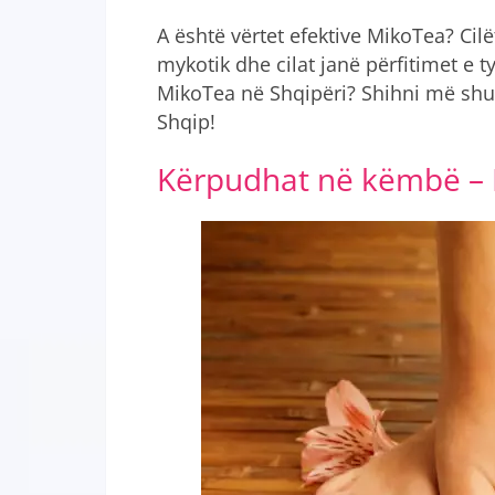
A është vërtet efektive MikoTea? Cilë
mykotik dhe cilat janë përfitimet e ty
MikoTea në Shqipëri? Shihni më shu
Shqip!
Kërpudhat në këmbë – 