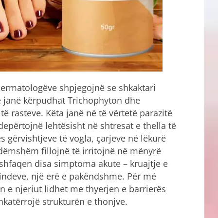
ermatologëve shpjegojnë se shkaktari
 janë kërpudhat Trichophyton dhe
ë rasteve. Këta janë në të vërtetë parazitë
depërtojnë lehtësisht në shtresat e thella të
 gërvishtjeve të vogla, çarjeve në lëkurë
 dëmshëm fillojnë të irritojnë në mënyrë
të shfaqen disa simptoma akute – kruajtje e
i indeve, një erë e pakëndshme. Për më
n e njeriut lidhet me thyerjen e barrierës
hkatërrojë strukturën e thonjve.