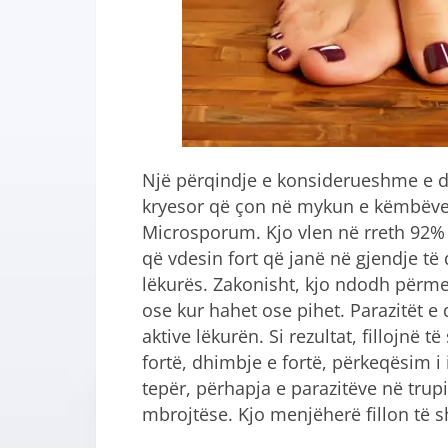
Një përqindje e konsiderueshme e d
kryesor që çon në mykun e këmbëve
Microsporum. Kjo vlen në rreth 92% t
që vdesin fort që janë në gjendje të 
lëkurës. Zakonisht, kjo ndodh përmes
ose kur hahet ose pihet. Parazitët e
aktive lëkurën. Si rezultat, fillojnë 
fortë, dhimbje e fortë, përkeqësim 
tepër, përhapja e parazitëve në trupi
mbrojtëse. Kjo menjëherë fillon të s