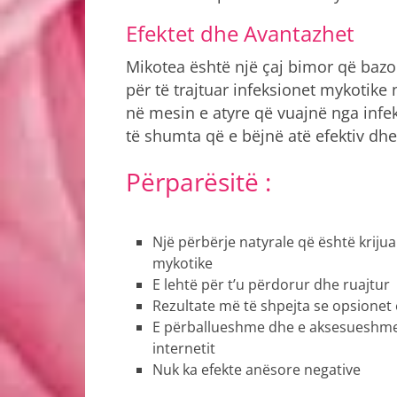
Efektet dhe Avantazhet
Mikotea është një çaj bimor që bazoh
për të trajtuar infeksionet mykotike
në mesin e atyre që vuajnë nga infe
të shumta që e bëjnë atë efektiv dh
Përparësitë :
Një përbërje natyrale që është krijua
mykotike
E lehtë për t’u përdorur dhe ruajtur
Rezultate më të shpejta se opsionet e 
E përballueshme dhe e aksesueshme 
internetit
Nuk ka efekte anësore negative