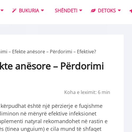
BUKURIA
SHËNDETI
DETOKS
mi – Efekte anësore – Përdorimi – Efektive?
kte anësore – Përdorimi
Koha e leximit:
6
min
kërpudhat është një përzierje e fuqishme
liminon në mënyrë efektive infeksionet
uplementi natyral rekomandohet në rastin e
s (tinea unguium) e cila mund të shfaqet