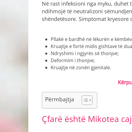
Në rast infeksioni nga myku, duhet t
ndihmojë të neutralizoni sëmundjen p
shëndetësore. Simptomat kryesore 
Pllakë e bardhë në lëkurën e këmbëv
Kruajtje e fortë midis gishtave të d
Ndryshimi i ngjyrës së thonjve;
Deformim i thonjve;
Kruajtje në zonën gjenitale.
Kërp
Përmbajtja
Çfarë është Mikotea caj