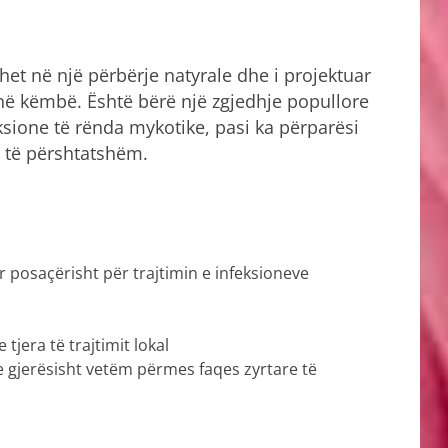
et në një përbërje natyrale dhe i projektuar
 në këmbë. Është bërë një zgjedhje popullore
ksione të rënda mykotike, pasi ka përparësi
e të përshtatshëm.
r posaçërisht për trajtimin e infeksioneve
tjera të trajtimit lokal
gjerësisht vetëm përmes faqes zyrtare të