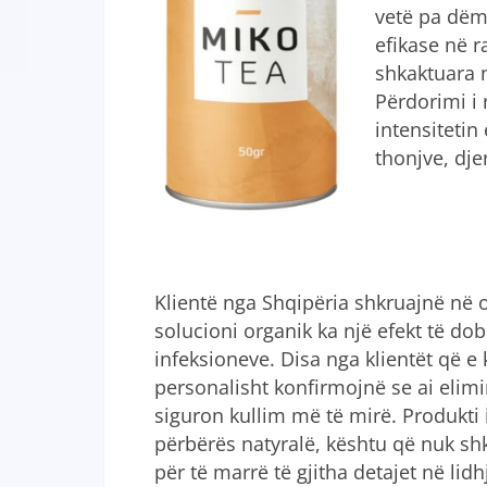
vetë pa dëm
efikase në r
shkaktuara n
Përdorimi i 
intensiteti
thonjve, dje
Klientë nga Shqipëria shkruajnë në 
solucioni organik ka një efekt të dob
infeksioneve. Disa nga klientët që 
personalisht konfirmojnë se ai elim
siguron kullim më të mirë. Produkti
përbërës natyralë, kështu që nuk sh
për të marrë të gjitha detajet në lidh