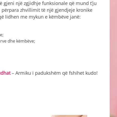
ë gjeni një zgjidhje funksionale që mund t’ju
ërpara zhvillimit të një gjendjeje kronike
që lidhen me mykun e këmbëve janë:
e;
uarve dhe këmbëve;
udhat
– Armiku i padukshëm që fshihet kudo!