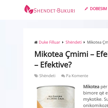
DOBESIM
Duke Filluar
Shëndeti
Mikotea Çmi
Mikotea Çmimi – Efe
– Efektive?
Shëndeti
Pa Komente
Mikotea
për 
bimore që e
mykotike. S
onikomikozë