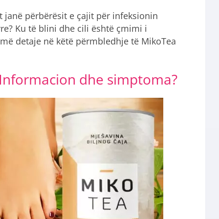
t janë përbërësit e çajit për infeksionin
re? Ku të blini dhe cili është çmimi i
më detaje në këtë përmbledhje të MikoTea
Informacion dhe simptoma?