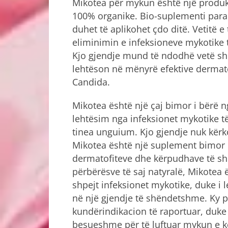
Mikotea për mykun është një produkt 
100% organike. Bio-suplementi paraq
duhet të aplikohet çdo ditë. Vetitë e
eliminimin e infeksioneve mykotike 
Kjo gjendje mund të ndodhë vetë sh
lehtëson në mënyrë efektive dermato
Candida.
Mikotea është një çaj bimor i bërë ng
lehtësim nga infeksionet mykotike 
tinea unguium. Kjo gjendje nuk kër
Mikotea është një suplement bimor i
dermatofiteve dhe kërpudhave të sh
përbërësve të saj natyralë, Mikotea 
shpejt infeksionet mykotike, duke i l
në një gjendje të shëndetshme. Ky p
kundërindikacion të raportuar, duke 
besueshme për të luftuar mykun e 