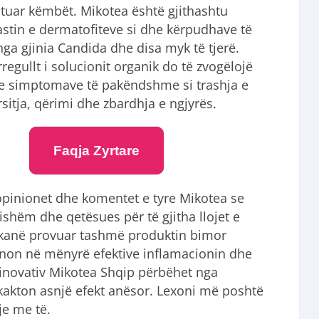
tuar këmbët. Mikotea është gjithashtu
astin e dermatofiteve si dhe kërpudhave të
ga gjinia Candida dhe disa myk të tjerë.
rregullt i solucionit organik do të zvogëlojë
n e simptomave të pakëndshme si trashja e
rsitja, qërimi dhe zbardhja e ngjyrës.
Faqja Zyrtare
opinionet dhe komentet e tyre Mikotea se
ishëm dhe qetësues për të gjitha llojet e
e kanë provuar tashmë produktin bimor
inon në mënyrë efektive inflamacionin dhe
 inovativ Mikotea Shqip përbëhet nga
kakton asnjë efekt anësor. Lexoni më poshtë
je me të.