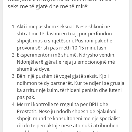
seks më të gjatë dhe më të mirë:
Akti i mëpasshëm seksual. Nëse shkoni në
shtrat me të dashurën tuaj, por përfundon
shpejt, mos u shqetësoni. Pushoni pak dhe
provoni sërish pas rreth 10-15 minutash.
Eksperimentoni më shumë. Ndrysho vendin.
Ndonjëherë gjërat e reja ju emocionojnë më
shumë të dyve.
Bëni një pushim të vogël gjatë seksit. Kjo i
ndihmon të dy partnerët. Kur të ndjeni se gruaja
ka arritur një kulm, tërhiqeni penisin dhe futeni
pas pak.
Merrni kontrolle të rregullta për BPH dhe
Prostatit. Nëse ju ndodh shpesh që ejakuloni
shpejt, mund të konsultoheni me një specialist i
cili do të përcaktojë nëse ato nuk i atribuohen