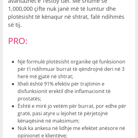
avantazhet e Testoy Gel. Më shumë se
1,000,000 çifte nuk janë më të lumtur dhe
plotësisht të kënaqur në shtrat, falë ndihmës
së tij.
PRO:
Një formulë plotësisht organike që funksionon
për t’i ndihmuar burrat të qëndrojnë deri në 3
herë më gjatë në shtrat;
Xheli është 91% efektiv për trajtimin e
disfunksionit erektil dhe inflamacionit të
prostatës;
Është e mirë jo vetëm për burrat, por edhe për
gratë, pasi atyre u lejohet të përjetojnë
kënaqësinë në maksimum;
Nuk ka ankesa në lidhje me efektet anësore në
opinionet e klientëve;