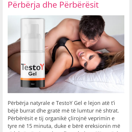
Përbërja dhe Përbërësit
Përbërja natyrale e TestoY Gel e lejon atë t’i
bëjë burrat dhe gratë më të lumtur në shtrat.
Përbërësit e tij organikë çlirojnë veprimin e
tyre në 15 minuta, duke e bërë ereksionin më