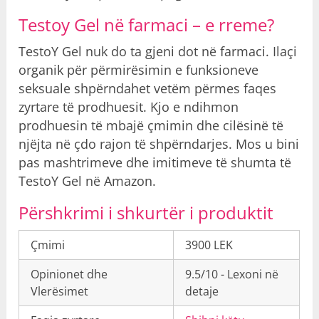
Testoy Gel në farmaci – e rreme?
TestoY Gel nuk do ta gjeni dot në farmaci. Ilaçi
organik për përmirësimin e funksioneve
seksuale shpërndahet vetëm përmes faqes
zyrtare të prodhuesit. Kjo e ndihmon
prodhuesin të mbajë çmimin dhe cilësinë të
njëjta në çdo rajon të shpërndarjes. Mos u bini
pas mashtrimeve dhe imitimeve të shumta të
TestoY Gel në Amazon.
Përshkrimi i shkurtër i produktit
Çmimi
3900 LEK
Opinionet dhe
9.5/10 - Lexoni në
Vlerësimet
detaje