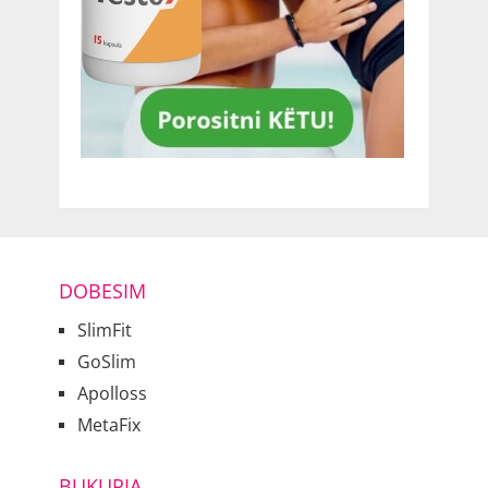
DOBESIM
SlimFit
GoSlim
Apolloss
MetaFix
BUKURIA