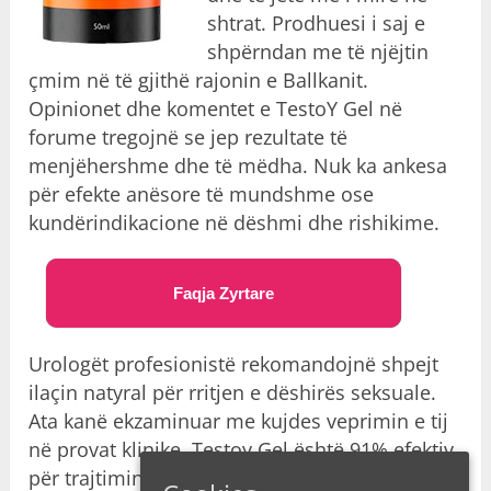
shtrat. Prodhuesi i saj e
shpërndan me të njëjtin
çmim në të gjithë rajonin e Ballkanit.
Opinionet dhe komentet e TestoY Gel në
forume tregojnë se jep rezultate të
menjëhershme dhe të mëdha. Nuk ka ankesa
për efekte anësore të mundshme ose
kundërindikacione në dëshmi dhe rishikime.
Faqja Zyrtare
Urologët profesionistë rekomandojnë shpejt
ilaçin natyral për rritjen e dëshirës seksuale.
Ata kanë ekzaminuar me kujdes veprimin e tij
në provat klinike. Testoy Gel është 91% efektiv
për trajtimin e disfunksionit erektil. Certifikata