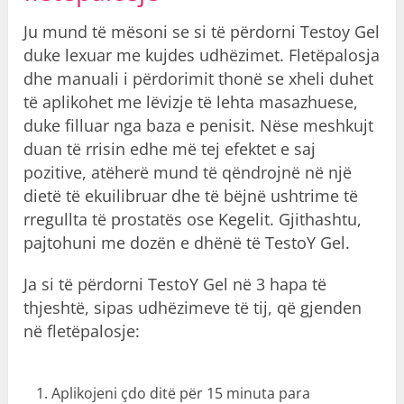
Ju mund të mësoni se si të përdorni Testoy Gel
duke lexuar me kujdes udhëzimet. Fletëpalosja
dhe manuali i përdorimit thonë se xheli duhet
të aplikohet me lëvizje të lehta masazhuese,
duke filluar nga baza e penisit. Nëse meshkujt
duan të rrisin edhe më tej efektet e saj
pozitive, atëherë mund të qëndrojnë në një
dietë të ekuilibruar dhe të bëjnë ushtrime të
rregullta të prostatës ose Kegelit. Gjithashtu,
pajtohuni me dozën e dhënë të TestoY Gel.
Ja si të përdorni TestoY Gel në 3 hapa të
thjeshtë, sipas udhëzimeve të tij, që gjenden
në fletëpalosje:
Aplikojeni çdo ditë për 15 minuta para