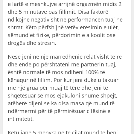
e lartë e meshkujve arrijnë orgazmën midis 2
dhe 5 minutave pas fillimit. Disa faktorë
ndikojnë negativisht në performancën tuaj në
shtrat. Këto përfshijnë vetëvlerësimin e ulët,
sëmundjet fizike, përdorimin e alkoolit ose
drogës dhe stresin.
Nëse jeni në një marrëdhënie relativisht të re
dhe ende po përshtateni me partnerin tuaj,
është normale të mos ndiheni 100% të
kënaqur në fillim. Por kur jeni duke u takuar
me një grua për muaj të tërë dhe jeni të
shqetësuar se mos ejakuloni shumë shpejt,
atëherë dijeni se ka disa masa që mund të
ndërmerrni për të përmirësuar cilësinë e
intimitetit.
Këtu janë 5 mënyra në të cilat mund të bëni