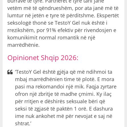
burrave të tyre. Partnerët e tyre tani janë
vetëm më të qëndrueshëm, por ata janë më të
lumtur në jetën e tyre të përditshme. Ekspertët
seksologë thonë se TestoY Gel nuk është i
rrezikshëm, por 91% efektiv për rivendosjen e
komunikimit normal romantik në një
marrëdhënie.
Opinionet Shqip 2026:
‘TestoY Gel është gjëja që më ndihmoi ta
mbaj marrëdhënien time të plotë. E mora
pasi ma rekomandoi një mik. Faqja zyrtare
ofron një zbritje të madhe çmimi. Ky ilaç
për rritjen e dëshirës seksuale bëri që
seksi të zgjasë të paktën 1 orë. E dashura
ime nuk ankohet më për nevojat e saj në
shtrat.’