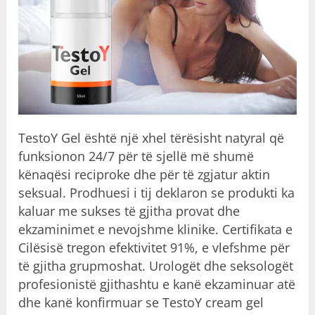
TestoY Gel është një xhel tërësisht natyral që
funksionon 24/7 për të sjellë më shumë
kënaqësi reciproke dhe për të zgjatur aktin
seksual. Prodhuesi i tij deklaron se produkti ka
kaluar me sukses të gjitha provat dhe
ekzaminimet e nevojshme klinike. Certifikata e
Cilësisë tregon efektivitet 91%, e vlefshme për
të gjitha grupmoshat. Urologët dhe seksologët
profesionistë gjithashtu e kanë ekzaminuar atë
dhe kanë konfirmuar se TestoY cream gel