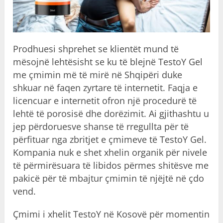
Prodhuesi shprehet se klientët mund të
mësojnë lehtësisht se ku të blejnë TestoY Gel
me çmimin më të mirë në Shqipëri duke
shkuar në faqen zyrtare të internetit. Faqja e
licencuar e internetit ofron një procedurë të
lehtë të porosisë dhe dorëzimit. Ai gjithashtu u
jep përdoruesve shanse të rregullta për të
përfituar nga zbritjet e çmimeve të TestoY Gel.
Kompania nuk e shet xhelin organik për nivele
të përmirësuara të libidos përmes shitësve me
pakicë për të mbajtur çmimin të njëjtë në çdo
vend.
Çmimi i xhelit TestoY në Kosovë për momentin