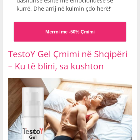
dashurisë është më emocionuese se
kurrë. Dhe arrij në kulmin çdo herë!’
Merrni me -50% Çmimi
TestoY Gel Çmimi në Shqipëri
– Ku të blini,
sa kushton