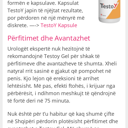
formën e kapsulave. Kapsulat
TestoY japin të njëjtat rezultate,
por përdoren në një mënyrë më
diskrete. —->
TestoY Kapsule
Përfitimet dhe Avantazhet
Urologët ekspertë nuk hezitojnë të
rekomandojnë Testoy Gel për shkak të
përfitimeve dhe avantazheve të shumta. Xheli
natyral rrit sasinë e gjakut që pompohet në
penis. Kjo lejon që ereksioni të arrihet
lehtësisht. Më pas, efekti ftohës, i krijuar nga
përbërësit, i ndihmon meshkujt të qëndrojnë
të fortë deri në 75 minuta.
Nuk është për t’u habitur që kaq shumë çifte
në Shqipëri përdorin plotësisht përfitimet dhe