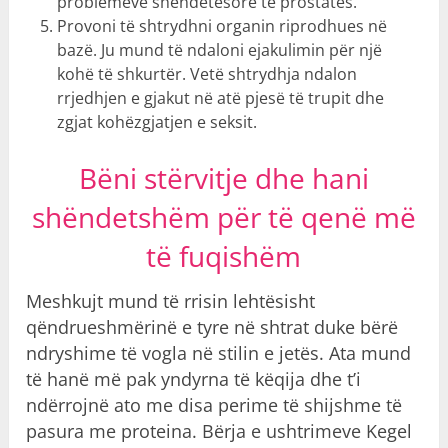
problemeve shëndetësore të prostatës.
Provoni të shtrydhni organin riprodhues në
bazë. Ju mund të ndaloni ejakulimin për një
kohë të shkurtër. Vetë shtrydhja ndalon
rrjedhjen e gjakut në atë pjesë të trupit dhe
zgjat kohëzgjatjen e seksit.
Bëni stërvitje dhe hani
shëndetshëm për të qenë më
të fuqishëm
Meshkujt mund të rrisin lehtësisht
qëndrueshmërinë e tyre në shtrat duke bërë
ndryshime të vogla në stilin e jetës. Ata mund
të hanë më pak yndyrna të këqija dhe t’i
ndërrojnë ato me disa perime të shijshme të
pasura me proteina. Bërja e ushtrimeve Kegel