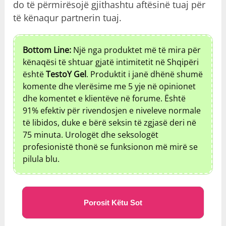
do të përmirësojë gjithashtu aftësinë tuaj për
të kënaqur partnerin tuaj.
Bottom Line:
Një nga produktet më të mira për
kënaqësi të shtuar gjatë intimitetit në Shqipëri
është
TestoY Gel
. Produktit i janë dhënë shumë
komente dhe vlerësime me 5 yje në opinionet
dhe komentet e klientëve në forume. Është
91% efektiv për rivendosjen e niveleve normale
të libidos, duke e bërë seksin të zgjasë deri në
75 minuta. Urologët dhe seksologët
profesionistë thonë se funksionon më mirë se
pilula blu.
Porosit Këtu Sot