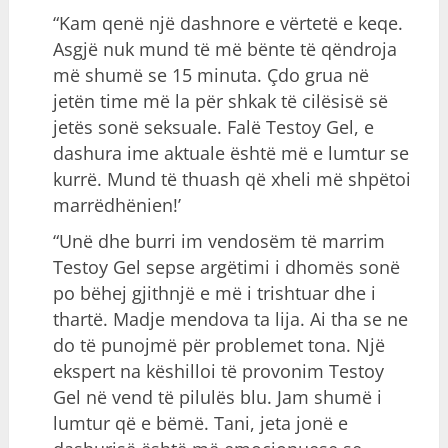
“Kam qenë një dashnore e vërtetë e keqe.
Asgjë nuk mund të më bënte të qëndroja
më shumë se 15 minuta. Çdo grua në
jetën time më la për shkak të cilësisë së
jetës sonë seksuale. Falë Testoy Gel, e
dashura ime aktuale është më e lumtur se
kurrë. Mund të thuash që xheli më shpëtoi
marrëdhënien!’
“Unë dhe burri im vendosëm të marrim
Testoy Gel sepse argëtimi i dhomës sonë
po bëhej gjithnjë e më i trishtuar dhe i
thartë. Madje mendova ta lija. Ai tha se ne
do të punojmë për problemet tona. Një
ekspert na këshilloi të provonim Testoy
Gel në vend të pilulës blu. Jam shumë i
lumtur që e bëmë. Tani, jeta jonë e