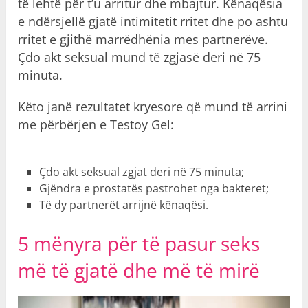
të lehtë për t’u arritur dhe mbajtur. Kënaqësia
e ndërsjellë gjatë intimitetit rritet dhe po ashtu
rritet e gjithë marrëdhënia mes partnerëve.
Çdo akt seksual mund të zgjasë deri në 75
minuta.
Këto janë rezultatet kryesore që mund të arrini
me përbërjen e Testoy Gel:
Çdo akt seksual zgjat deri në 75 minuta;
Gjëndra e prostatës pastrohet nga bakteret;
Të dy partnerët arrijnë kënaqësi.
5 mënyra për të pasur seks
më të gjatë dhe më të mirë