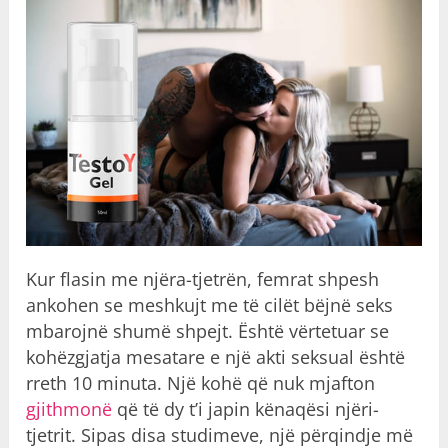
Kur flasin me njëra-tjetrën, femrat shpesh
ankohen se meshkujt me të cilët bëjnë seks
mbarojnë shumë shpejt. Është vërtetuar se
kohëzgjatja mesatare e një akti seksual është
rreth 10 minuta. Një kohë që nuk mjafton
gjithmonë
që të dy t’i japin kënaqësi njëri-
tjetrit. Sipas disa studimeve, një përqindje më