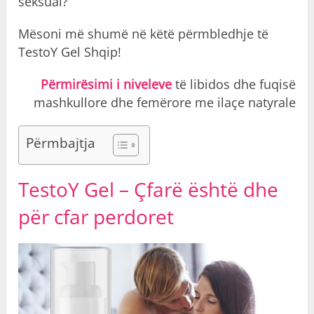
seksual?
Mësoni më shumë në këtë përmbledhje të
TestoY Gel
Shqip
!
Përmirësimi i niveleve
të libidos dhe fuqisë
mashkullore dhe femërore me ilaçe natyrale
Përmbajtja
TestoY Gel – Çfarë është dhe
për cfar perdoret