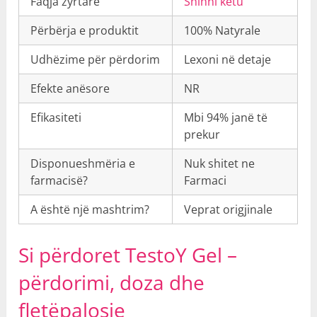
Faqja zyrtare
Shihni këtu
Përbërja e produktit
100% Natyrale
Udhëzime për përdorim
Lexoni në detaje
Efekte anësore
NR
Efikasiteti
Mbi 94% janë të
prekur
Disponueshmëria e
Nuk shitet ne
farmacisë?
Farmaci
A është një mashtrim?
Veprat origjinale
Si përdoret TestoY Gel –
përdorimi
, doza dhe
fletëpalosje