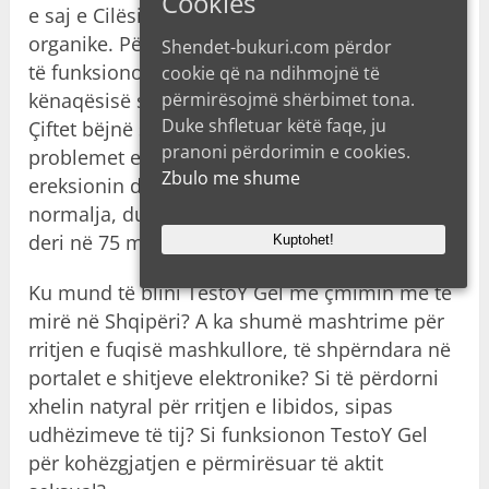
Cookies
e saj e Cilësisë tregon se përbërja është
organike. Përbërësit në të e bëjnë Testoy Gel
Shendet-bukuri.com përdor
të funksionojë për nivelet e përmirësuara të
cookie që na ndihmojnë të
përmirësojmë shërbimet tona.
kënaqësisë së ndërsjellë midis partnerëve.
Duke shfletuar këtë faqe, ju
Çiftet bëjnë seks më të mirë dhe i eliminojnë
pranoni përdorimin e cookies.
problemet e tyre në lidhje, falë tij. E zgjat
Zbulo me shume
ereksionin deri në 3 herë më shumë se
normalja, duke bërë që akti seksual të zgjasë
deri në 75 minuta.
Kuptohet!
Ku mund të blini TestoY Gel me çmimin më të
mirë në Shqipëri? A ka shumë mashtrime për
rritjen e fuqisë mashkullore, të shpërndara në
portalet e shitjeve elektronike? Si të përdorni
xhelin natyral për rritjen e libidos, sipas
udhëzimeve të tij? Si funksionon TestoY Gel
për kohëzgjatjen e përmirësuar të aktit