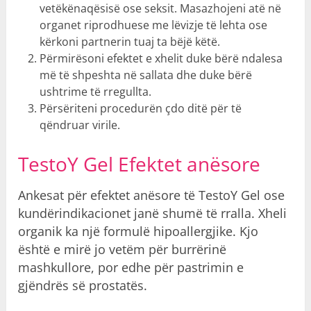
vetëkënaqësisë ose seksit. Masazhojeni atë në
organet riprodhuese me lëvizje të lehta ose
kërkoni partnerin tuaj ta bëjë këtë.
Përmirësoni efektet e xhelit duke bërë ndalesa
më të shpeshta në sallata dhe duke bërë
ushtrime të rregullta.
Përsëriteni procedurën çdo ditë për të
qëndruar virile.
TestoY Gel Efektet anësore
Ankesat për efektet anësore të TestoY Gel ose
kundërindikacionet janë shumë të rralla. Xheli
organik ka një formulë hipoallergjike. Kjo
është e mirë jo vetëm për burrërinë
mashkullore, por edhe për pastrimin e
gjëndrës së prostatës.