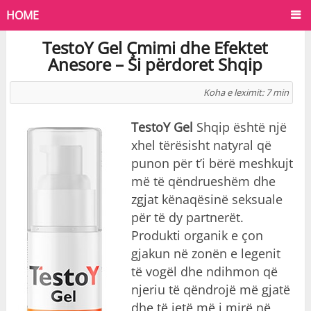
HOME
TestoY Gel Çmimi dhe Efektet
Anesore – Si përdoret Shqip
Koha e leximit:
7
min
TestoY Gel
S
hqip
është një
xhel tërësisht natyral që
punon për t’i bërë meshkujt
më të qëndrueshëm dhe
zgjat kënaqësinë seksuale
për të dy partnerët.
Produkti organik e çon
gjakun në zonën e legenit
të vogël dhe ndihmon që
njeriu të qëndrojë më gjatë
dhe të jetë më i mirë në