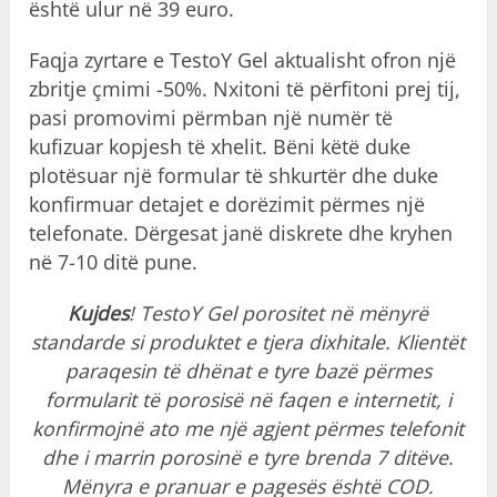
është ulur në 39 euro.
Faqja zyrtare e TestoY Gel aktualisht ofron një
zbritje çmimi -50%. Nxitoni të përfitoni prej tij,
pasi promovimi përmban një numër të
kufizuar kopjesh të xhelit. Bëni këtë duke
plotësuar një formular të shkurtër dhe duke
konfirmuar detajet e dorëzimit përmes një
telefonate. Dërgesat janë diskrete dhe kryhen
në 7-10 ditë pune.
Kujdes
! TestoY Gel porositet në mënyrë
standarde si produktet e tjera dixhitale. Klientët
paraqesin të dhënat e tyre bazë përmes
formularit të porosisë në faqen e internetit, i
konfirmojnë ato me një agjent përmes telefonit
dhe i marrin porosinë e tyre brenda 7 ditëve.
Mënyra e pranuar e pagesës është COD.